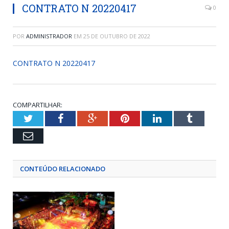
CONTRATO N 20220417
0
POR
ADMINISTRADOR
EM
25 DE OUTUBRO DE 2022
CONTRATO N 20220417
COMPARTILHAR:
Twitter
Facebook
Google+
Pinterest
LinkedIn
Tumblr
Email
CONTEÚDO RELACIONADO