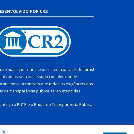
ESENVOLVIDO POR CR2
uito mais que
criar site
ou
sistema para prefeituras
!
ealizamos uma
assessoria
completa, onde
arantimos em contrato que todas as exigências das
eis de transparência pública
serão atendidas.
onheça o
PNTP
e o
Radar da Transparência Pública
a de