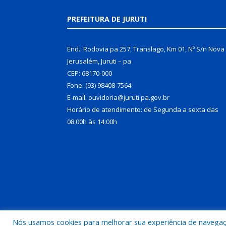
PREFEITURA DE JURUTI
End.: Rodovia pa 257, Translago, Km 01, Nº S/n Nova
Jerusalém, Juruti – pa
CEP: 68170-000
Fone: (93) 98408-7564
E-mail: ouvidoria@juruti.pa.gov.br
Horário de atendimento: de Segunda a sexta das
08:00h às 14:00h
Nós usamos cookies para melhorar sua experiência de navegação