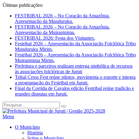
Últimas publicações:
FESTRIBAL 2026 – No Coração da Amazônia.
Apresentação da Munduruku.
FESTRIBAL 2026 – No Coração da Amazônia.
Apresentação da Muirapinima.
FESTRIBAL 2026: Festa dos Visitantes.
Festribal 2026 – Apresentação da Associação Folclórica Tribo
Munduruku Mirim.
Festribal 2026 – Apresentação da Associação Folclórica Tribo
Muirapinima Mirim.
Prefeitura e parceiros realizam entrega simbólica de recursos
às associações folclóricas de Juruti
Tribal Cross Fest reúne pilotos, movimenta o esporte e integra
a programação do Festribal em Juruti.
Final da Corrida de Cavalos edição Festribal reúne tradição e
grandes disputas em Juruti.
Menu
O Município
História
Sobre o Município