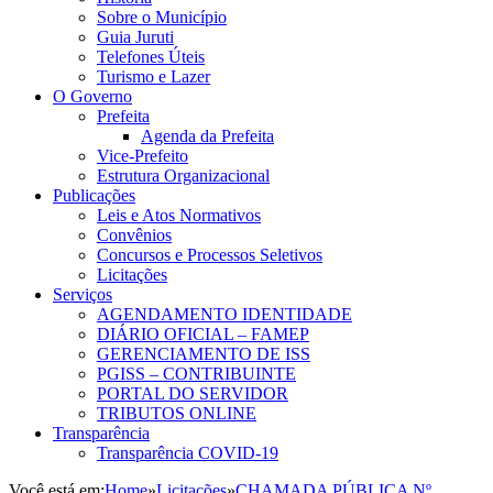
Sobre o Município
Guia Juruti
Telefones Úteis
Turismo e Lazer
O Governo
Prefeita
Agenda da Prefeita
Vice-Prefeito
Estrutura Organizacional
Publicações
Leis e Atos Normativos
Convênios
Concursos e Processos Seletivos
Licitações
Serviços
AGENDAMENTO IDENTIDADE
DIÁRIO OFICIAL – FAMEP
GERENCIAMENTO DE ISS
PGISS – CONTRIBUINTE
PORTAL DO SERVIDOR
TRIBUTOS ONLINE
Transparência
Transparência COVID-19
Você está em:
Home
»
Licitações
»
CHAMADA PÚBLICA Nº