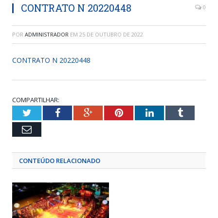
CONTRATO N 20220448
0
POR
ADMINISTRADOR
EM
25 DE OUTUBRO DE 2022
CONTRATO N 20220448
COMPARTILHAR:
Twitter
Facebook
Google+
Pinterest
LinkedIn
Tumblr
Email
CONTEÚDO RELACIONADO