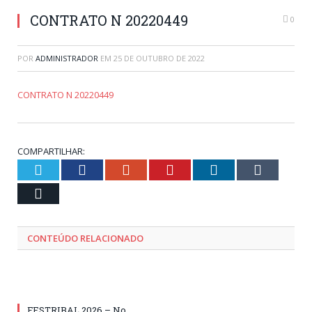
CONTRATO N 20220449
0
POR
ADMINISTRADOR
EM
25 DE OUTUBRO DE 2022
CONTRATO N 20220449
COMPARTILHAR:
Twitter
Facebook
Google+
Pinterest
LinkedIn
Tumblr
Email
CONTEÚDO RELACIONADO
FESTRIBAL 2026 – No