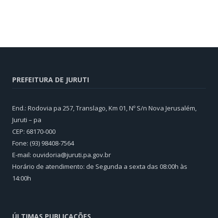
PREFEITURA DE JURUTI
End.: Rodovia pa 257, Translago, Km 01, Nº S/n Nova Jerusalém,
Juruti – pa
CEP: 68170-000
Fone: (93) 98408-7564
E-mail: ouvidoria@juruti.pa.gov.br
Horário de atendimento: de Segunda a sexta das 08:00h às
14:00h
ÚLTIMAS PUBLICAÇÕES