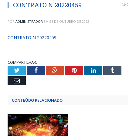
CONTRATO N 20220459
0
POR
ADMINISTRADOR
EM
25 DE OUTUBRO DE 2022
CONTRATO N 20220459
COMPARTILHAR:
Twitter
Facebook
Google+
Pinterest
LinkedIn
Tumblr
Email
CONTEÚDO RELACIONADO