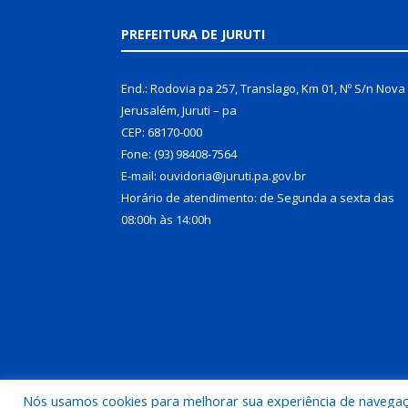
PREFEITURA DE JURUTI
End.: Rodovia pa 257, Translago, Km 01, Nº S/n Nova
Jerusalém, Juruti – pa
CEP: 68170-000
Fone: (93) 98408-7564
E-mail: ouvidoria@juruti.pa.gov.br
Horário de atendimento: de Segunda a sexta das
08:00h às 14:00h
Nós usamos cookies para melhorar sua experiência de navegação