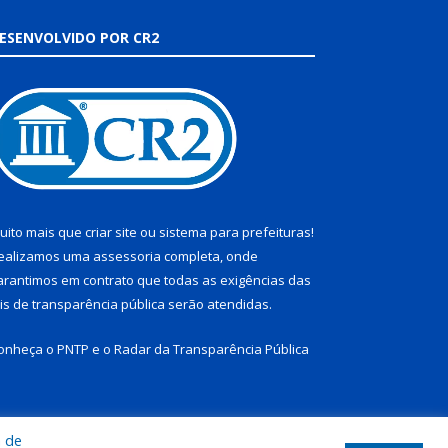
ESENVOLVIDO POR CR2
uito mais que
criar site
ou
sistema para prefeituras
!
ealizamos uma
assessoria
completa, onde
arantimos em contrato que todas as exigências das
eis de transparência pública
serão atendidas.
onheça o
PNTP
e o
Radar da Transparência Pública
a de