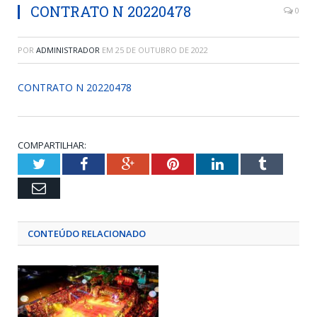
CONTRATO N 20220478
0
POR
ADMINISTRADOR
EM
25 DE OUTUBRO DE 2022
CONTRATO N 20220478
COMPARTILHAR:
Twitter
Facebook
Google+
Pinterest
LinkedIn
Tumblr
Email
CONTEÚDO RELACIONADO