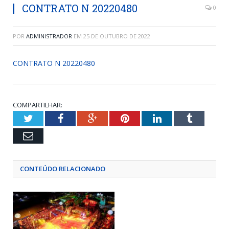
CONTRATO N 20220480
0
POR
ADMINISTRADOR
EM
25 DE OUTUBRO DE 2022
CONTRATO N 20220480
COMPARTILHAR:
Twitter
Facebook
Google+
Pinterest
LinkedIn
Tumblr
Email
CONTEÚDO RELACIONADO