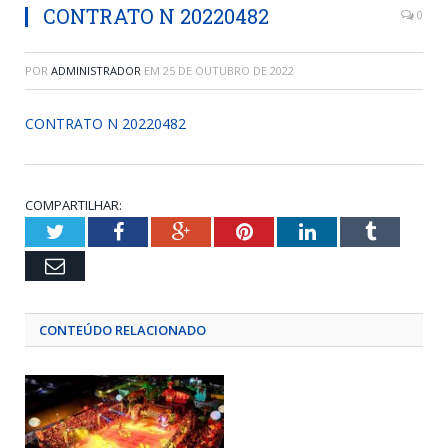
CONTRATO N 20220482
0
POR
ADMINISTRADOR
EM
25 DE OUTUBRO DE 2022
CONTRATO N 20220482
COMPARTILHAR:
Twitter
Facebook
Google+
Pinterest
LinkedIn
Tumblr
Email
CONTEÚDO RELACIONADO