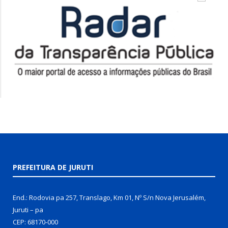
PREFEITURA DE JURUTI
End.: Rodovia pa 257, Translago, Km 01, Nº S/n Nova Jerusalém,
Juruti – pa
CEP: 68170-000