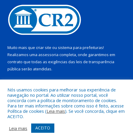
Muito mais que
criar site
ou
sistema para prefeituras
!
Realizamos uma
assessoria
completa, onde garantimos em
contrato que todas as exigências das
leis de transparência
pública
serão atendidas.
Conheça o
PNTP
e o
Radar da Transparência Pública
Nós usamos cookies para melhorar sua experiência de
navegação no portal. Ao utilizar nosso portal, você
concorda com a política de monitoramento de cookies.
Para ter mais informações sobre como isso é feito, acesse
Política de cookies (
Leia mais
). Se você concorda, clique em
Todos os direitos reservados a Prefeitura Municipal de Juruti.
ACEITO.
Mapa do Site
Acessar Área Administrativa
ACEITO
Leia mais