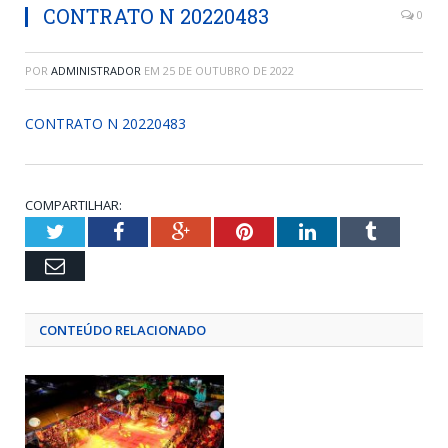
CONTRATO N 20220483
0
POR
ADMINISTRADOR
EM
25 DE OUTUBRO DE 2022
CONTRATO N 20220483
COMPARTILHAR:
Twitter
Facebook
Google+
Pinterest
LinkedIn
Tumblr
Email
CONTEÚDO RELACIONADO