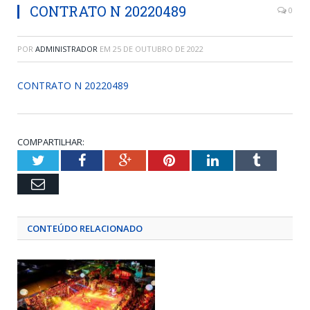
CONTRATO N 20220489
0
POR
ADMINISTRADOR
EM
25 DE OUTUBRO DE 2022
CONTRATO N 20220489
COMPARTILHAR:
Twitter
Facebook
Google+
Pinterest
LinkedIn
Tumblr
Email
CONTEÚDO RELACIONADO