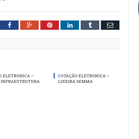
tter
Facebook
Google+
Pinterest
LinkedIn
Tumblr
Email
O ELETRONICA –
COTAÇÃO ELETRONICA –
A INFRAESTRUTURA
LIXEIRA SEMMA