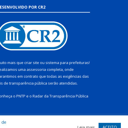
ESENVOLVIDO POR CR2
uito mais que
criar site
ou
sistema para prefeituras
!
ealizamos uma
assessoria
completa, onde
arantimos em contrato que todas as exigências das
eis de transparência pública
serão atendidas.
onheça o
PNTP
e o
Radar da Transparência Pública
a de
te
Acessar Área Administrativa
Acessar Webmail
ACEITO
Leia mais