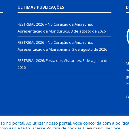
ÚLTIMAS PUBLICAÇÕES
D
FESTRIBAL 2026 – No Coração da Amazônia.
Apresentação da Munduruku.
3 de agosto de 2026
FESTRIBAL 2026 – No Coração da Amazônia.
Apresentação da Muirapinima.
3 de agosto de 2026
FESTRIBAL 2026: Festa dos Visitantes.
3 de agosto de
M
2026
R
g
l
C
 no portal. Ao utilizar nosso portal, você concorda com a polític
de Juruti.
Mapa do Si
 isso é feito, acesse Política de cookies (
Leia mais
). Se você