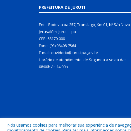
PREFEITURA DE JURUTI
End.: Rodovia pa 257, Translago, Km 01, Nº S/n Nova
Jerusalém, Juruti – pa
CEP: 68170-000
Fone: (93) 98408-7564
E-mail: ouvidoria@juruti.pa.gov.br
Horário de atendimento: de Segunda a sexta das
08:00h às 14:00h
Nós usamos cookies para melhorar sua experiência de navegação
Todos os direitos reservados a Prefeitura Municipal 
monitoramento de cookies. Para ter mais informações sobre como