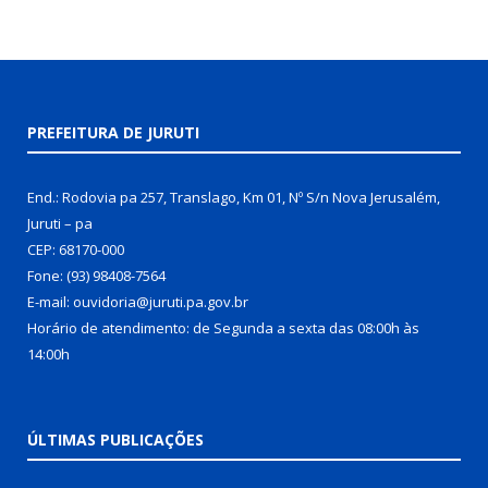
PREFEITURA DE JURUTI
End.: Rodovia pa 257, Translago, Km 01, Nº S/n Nova Jerusalém,
Juruti – pa
CEP: 68170-000
Fone: (93) 98408-7564
E-mail: ouvidoria@juruti.pa.gov.br
Horário de atendimento: de Segunda a sexta das 08:00h às
14:00h
ÚLTIMAS PUBLICAÇÕES