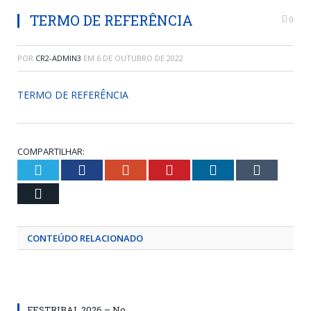
TERMO DE REFERÊNCIA
0
POR
CR2-ADMIN3
EM
6 DE OUTUBRO DE 2022
TERMO DE REFERÊNCIA
COMPARTILHAR:
Twitter
Facebook
Google+
Pinterest
LinkedIn
Tumblr
Email
CONTEÚDO RELACIONADO
FESTRIBAL 2026 – No