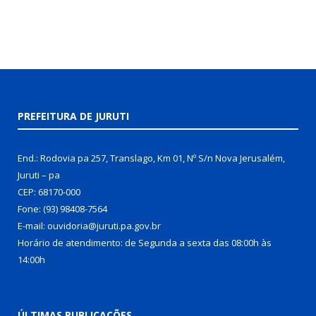
PREFEITURA DE JURUTI
End.: Rodovia pa 257, Translago, Km 01, Nº S/n Nova Jerusalém,
Juruti – pa
CEP: 68170-000
Fone: (93) 98408-7564
E-mail: ouvidoria@juruti.pa.gov.br
Horário de atendimento: de Segunda a sexta das 08:00h às
14:00h
ÚLTIMAS PUBLICAÇÕES