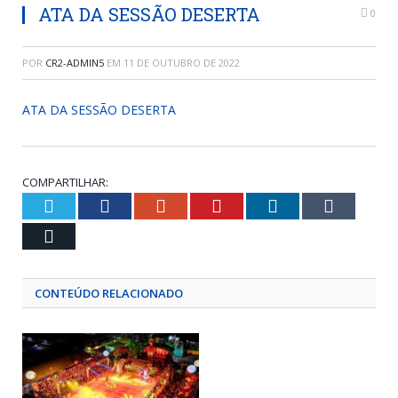
ATA DA SESSÃO DESERTA
0
POR
CR2-ADMIN5
EM
11 DE OUTUBRO DE 2022
ATA DA SESSÃO DESERTA
COMPARTILHAR:
Twitter
Facebook
Google+
Pinterest
LinkedIn
Tumblr
Email
CONTEÚDO RELACIONADO