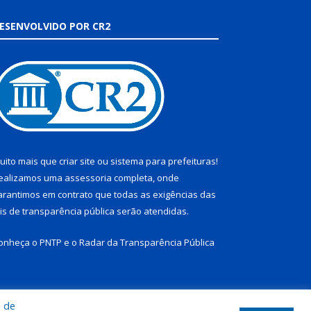
ESENVOLVIDO POR CR2
uito mais que
criar site
ou
sistema para prefeituras
!
ealizamos uma
assessoria
completa, onde
arantimos em contrato que todas as exigências das
eis de transparência pública
serão atendidas.
onheça o
PNTP
e o
Radar da Transparência Pública
a de