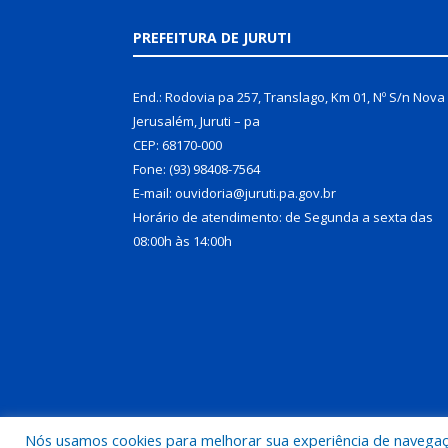
PREFEITURA DE JURUTI
End.: Rodovia pa 257, Translago, Km 01, Nº S/n Nova
Jerusalém, Juruti – pa
CEP: 68170-000
Fone: (93) 98408-7564
E-mail: ouvidoria@juruti.pa.gov.br
Horário de atendimento: de Segunda a sexta das
08:00h às 14:00h
Nós usamos cookies para melhorar sua experiência de navegação