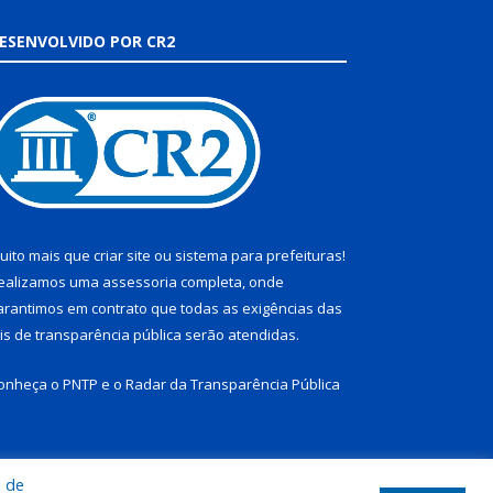
ESENVOLVIDO POR CR2
uito mais que
criar site
ou
sistema para prefeituras
!
ealizamos uma
assessoria
completa, onde
arantimos em contrato que todas as exigências das
eis de transparência pública
serão atendidas.
onheça o
PNTP
e o
Radar da Transparência Pública
a de