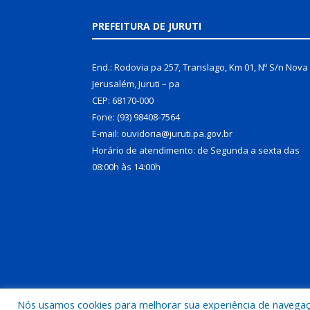
PREFEITURA DE JURUTI
End.: Rodovia pa 257, Translago, Km 01, Nº S/n Nova
Jerusalém, Juruti – pa
CEP: 68170-000
Fone: (93) 98408-7564
E-mail: ouvidoria@juruti.pa.gov.br
Horário de atendimento: de Segunda a sexta das
08:00h às 14:00h
Nós usamos cookies para melhorar sua experiência de navegação