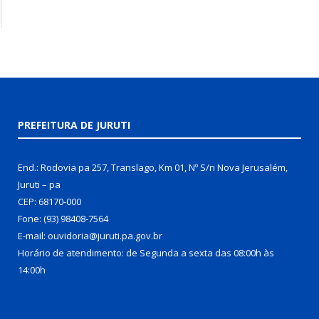
PREFEITURA DE JURUTI
End.: Rodovia pa 257, Translago, Km 01, Nº S/n Nova Jerusalém,
Juruti – pa
CEP: 68170-000
Fone: (93) 98408-7564
E-mail: ouvidoria@juruti.pa.gov.br
Horário de atendimento: de Segunda a sexta das 08:00h às
14:00h