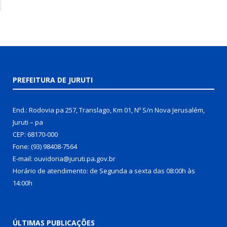
PREFEITURA DE JURUTI
End.: Rodovia pa 257, Translago, Km 01, Nº S/n Nova Jerusalém,
Juruti – pa
CEP: 68170-000
Fone: (93) 98408-7564
E-mail: ouvidoria@juruti.pa.gov.br
Horário de atendimento: de Segunda a sexta das 08:00h às
14:00h
ÚLTIMAS PUBLICAÇÕES