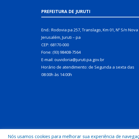
PREFEITURA DE JURUTI
End.: Rodovia pa 257, Translago, Km 01, Nº S/n Nova
Jerusalém, Juruti – pa
CEP: 68170-000
Fone: (93) 98408-7564
E-mail: ouvidoria@juruti.pa.gov.br
Horário de atendimento: de Segunda a sexta das
08:00h às 14:00h
Nós usamos cookies para melhorar sua experiência de navegação