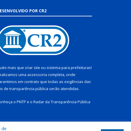
ESENVOLVIDO POR CR2
uito mais que
criar site
ou
sistema para prefeituras
!
ealizamos uma
assessoria
completa, onde
arantimos em contrato que todas as exigências das
eis de transparência pública
serão atendidas.
onheça o
PNTP
e o
Radar da Transparência Pública
a de