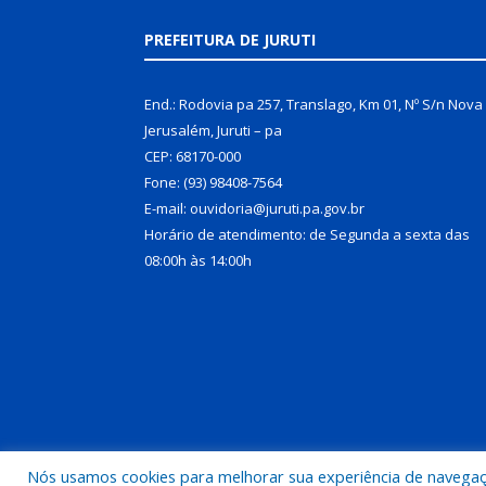
PREFEITURA DE JURUTI
End.: Rodovia pa 257, Translago, Km 01, Nº S/n Nova
Jerusalém, Juruti – pa
CEP: 68170-000
Fone: (93) 98408-7564
E-mail: ouvidoria@juruti.pa.gov.br
Horário de atendimento: de Segunda a sexta das
08:00h às 14:00h
Nós usamos cookies para melhorar sua experiência de navegação