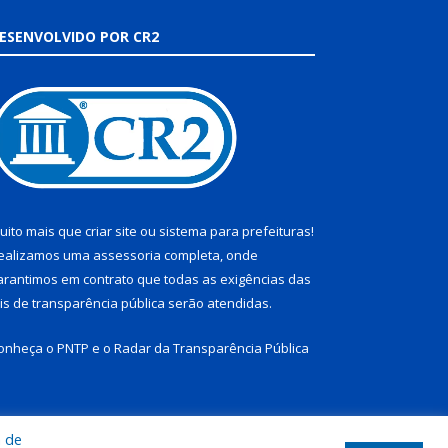
ESENVOLVIDO POR CR2
uito mais que
criar site
ou
sistema para prefeituras
!
ealizamos uma
assessoria
completa, onde
arantimos em contrato que todas as exigências das
eis de transparência pública
serão atendidas.
onheça o
PNTP
e o
Radar da Transparência Pública
a de