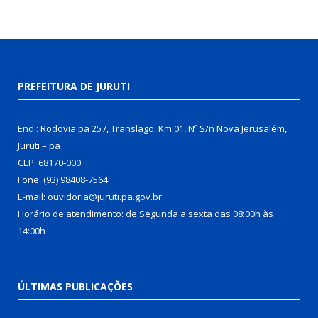
PREFEITURA DE JURUTI
End.: Rodovia pa 257, Translago, Km 01, Nº S/n Nova Jerusalém,
Juruti – pa
CEP: 68170-000
Fone: (93) 98408-7564
E-mail: ouvidoria@juruti.pa.gov.br
Horário de atendimento: de Segunda a sexta das 08:00h às
14:00h
ÚLTIMAS PUBLICAÇÕES