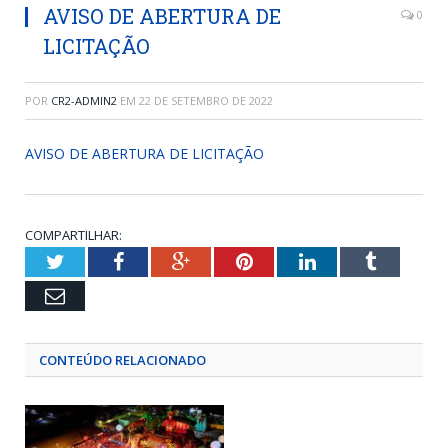
AVISO DE ABERTURA DE
0
LICITAÇÃO
POR
CR2-ADMIN2
EM
22 DE SETEMBRO DE 2022
AVISO DE ABERTURA DE LICITAÇÃO
COMPARTILHAR:
Twitter
Facebook
Google+
Pinterest
LinkedIn
Tumblr
Email
CONTEÚDO RELACIONADO