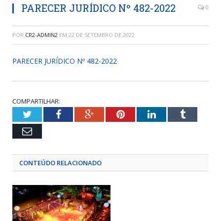
PARECER JURÍDICO Nº 482-2022
0
POR
CR2-ADMIN2
EM
22 DE SETEMBRO DE 2022
PARECER JURÍDICO Nº 482-2022
COMPARTILHAR:
Twitter
Facebook
Google+
Pinterest
LinkedIn
Tumblr
Email
CONTEÚDO RELACIONADO