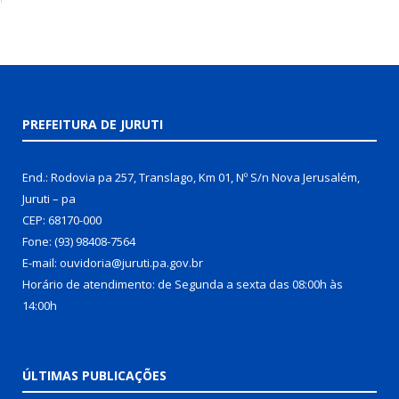
PREFEITURA DE JURUTI
End.: Rodovia pa 257, Translago, Km 01, Nº S/n Nova Jerusalém,
Juruti – pa
CEP: 68170-000
Fone: (93) 98408-7564
E-mail: ouvidoria@juruti.pa.gov.br
Horário de atendimento: de Segunda a sexta das 08:00h às
14:00h
ÚLTIMAS PUBLICAÇÕES