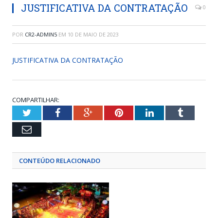
JUSTIFICATIVA DA CONTRATAÇÃO
0
POR
CR2-ADMIN5
EM
10 DE MAIO DE 2023
JUSTIFICATIVA DA CONTRATAÇÃO
COMPARTILHAR:
Twitter
Facebook
Google+
Pinterest
LinkedIn
Tumblr
Email
CONTEÚDO RELACIONADO