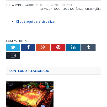
POR
ADMINISTRADOR
EM
30 DE NOVEMBRO DE 2021
DEMAIS ATOS OFICIAIS
,
NOTÍCIAS
,
PUBLICAÇÕES
Clique aqui para visualizar
COMPARTILHAR:
Twitter
Facebook
Google+
Pinterest
LinkedIn
Tumblr
Email
CONTEÚDO RELACIONADO