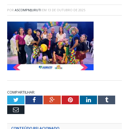
POR
ASCOMPMJURUTI
EM
13 DE OUTUBRO DE 2025
COMPARTILHAR:
Twitter
Facebook
Google+
Pinterest
LinkedIn
Tumblr
Email
CONTEÚDO RELACIONADO