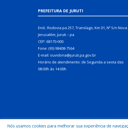
PREFEITURA DE JURUTI
End.: Rodovia pa 257, Translago, Km 01, Nº S/n Nova
Jerusalém, Juruti – pa
CEP: 68170-000
Fone: (93) 98408-7564
E-mail: ouvidoria@juruti.pa.gov.br
Horário de atendimento: de Segunda a sexta das
08:00h às 14:00h
Nós usamos cookies para melhorar sua experiência de navegação