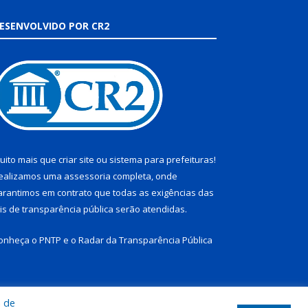
ESENVOLVIDO POR CR2
uito mais que
criar site
ou
sistema para prefeituras
!
ealizamos uma
assessoria
completa, onde
arantimos em contrato que todas as exigências das
eis de transparência pública
serão atendidas.
onheça o
PNTP
e o
Radar da Transparência Pública
a de