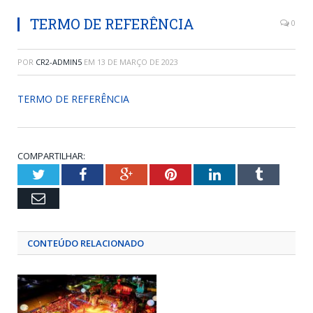
TERMO DE REFERÊNCIA
0
POR
CR2-ADMIN5
EM
13 DE MARÇO DE 2023
TERMO DE REFERÊNCIA
COMPARTILHAR:
Twitter
Facebook
Google+
Pinterest
LinkedIn
Tumblr
Email
CONTEÚDO RELACIONADO