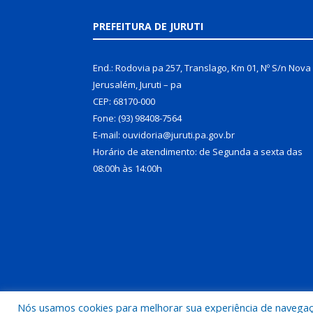
PREFEITURA DE JURUTI
End.: Rodovia pa 257, Translago, Km 01, Nº S/n Nova
Jerusalém, Juruti – pa
CEP: 68170-000
Fone: (93) 98408-7564
E-mail: ouvidoria@juruti.pa.gov.br
Horário de atendimento: de Segunda a sexta das
08:00h às 14:00h
Nós usamos cookies para melhorar sua experiência de navegação