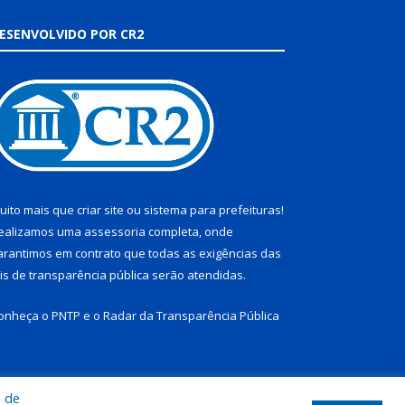
ESENVOLVIDO POR CR2
uito mais que
criar site
ou
sistema para prefeituras
!
ealizamos uma
assessoria
completa, onde
arantimos em contrato que todas as exigências das
eis de transparência pública
serão atendidas.
onheça o
PNTP
e o
Radar da Transparência Pública
a de