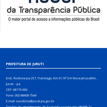
PREFEITURA DE JURUTI
End.: Rodovia pa 257, Translago, Km 01, Nº S/n Nova Jerusalém,
Juruti – pa
CEP: 68170-000
Fone: (93) 98408-7564
E-mail: ouvidoria@juruti.pa.gov.br
Horário de atendimento: de Segunda a sexta das 08:00h às