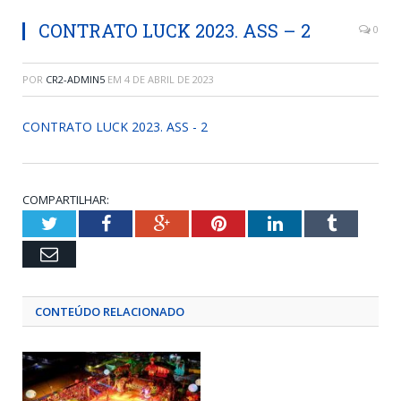
CONTRATO LUCK 2023. ASS – 2
0
POR
CR2-ADMIN5
EM
4 DE ABRIL DE 2023
CONTRATO LUCK 2023. ASS - 2
COMPARTILHAR:
Twitter
Facebook
Google+
Pinterest
LinkedIn
Tumblr
Email
CONTEÚDO RELACIONADO