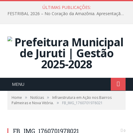
ÚLTIMAS PUBLICAÇÕES:
FESTRIBAL 2026 – No Coração da Amazônia. Apresentação da Munduruku.
MENU
»
»
Home
Notícias
Infraestrutura em Ação nos Bairros
»
Palmeiras e Nova Vitória.
FB_IMG_1760701978021
FB_IMG_1760701978021
0