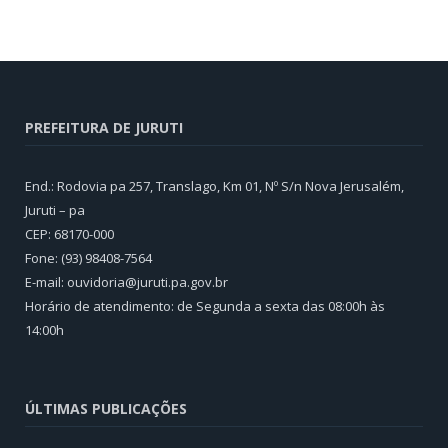
PREFEITURA DE JURUTI
End.: Rodovia pa 257, Translago, Km 01, Nº S/n Nova Jerusalém,
Juruti – pa
CEP: 68170-000
Fone: (93) 98408-7564
E-mail: ouvidoria@juruti.pa.gov.br
Horário de atendimento: de Segunda a sexta das 08:00h às
14:00h
ÚLTIMAS PUBLICAÇÕES