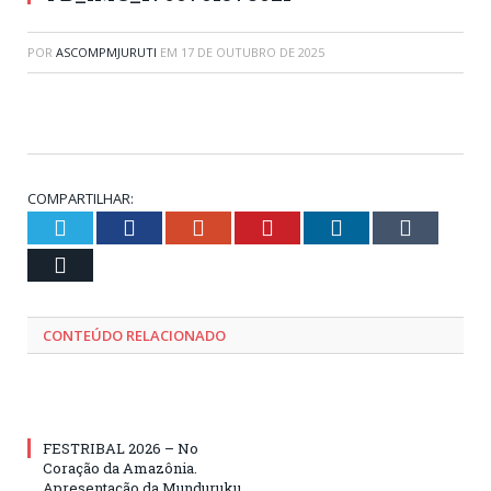
POR
ASCOMPMJURUTI
EM
17 DE OUTUBRO DE 2025
COMPARTILHAR:
Twitter
Facebook
Google+
Pinterest
LinkedIn
Tumblr
Email
CONTEÚDO RELACIONADO
FESTRIBAL 2026 – No
Coração da Amazônia.
Apresentação da Munduruku.