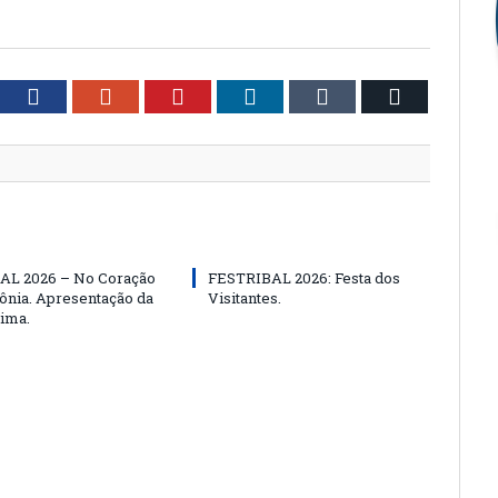
tter
Facebook
Google+
Pinterest
LinkedIn
Tumblr
Email
AL 2026 – No Coração
FESTRIBAL 2026: Festa dos
nia. Apresentação da
Visitantes.
ima.