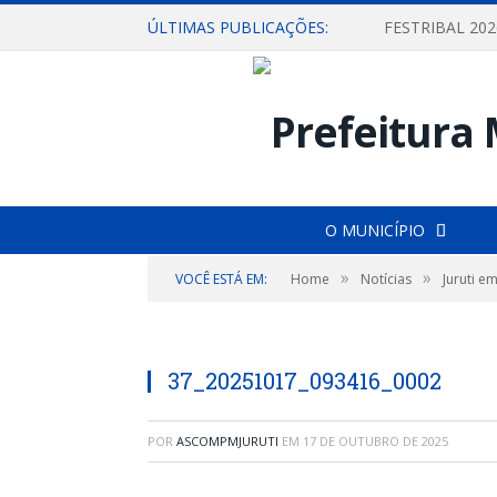
ÚLTIMAS PUBLICAÇÕES:
O MUNICÍPIO
»
»
VOCÊ ESTÁ EM:
Home
Notícias
Juruti e
37_20251017_093416_0002
POR
ASCOMPMJURUTI
EM
17 DE OUTUBRO DE 2025