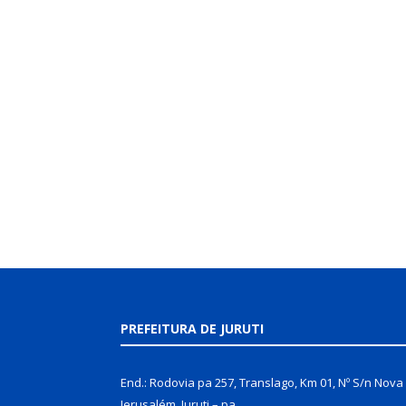
PREFEITURA DE JURUTI
End.: Rodovia pa 257, Translago, Km 01, Nº S/n Nova
Jerusalém, Juruti – pa