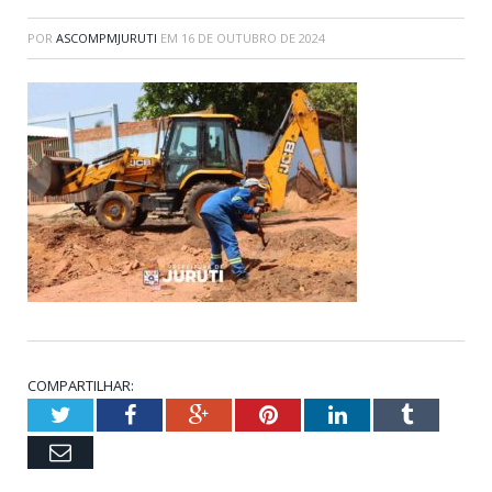
POR
ASCOMPMJURUTI
EM
16 DE OUTUBRO DE 2024
COMPARTILHAR:
Twitter
Facebook
Google+
Pinterest
LinkedIn
Tumblr
Email