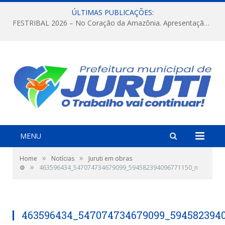
ÚLTIMAS PUBLICAÇÕES:
FESTRIBAL 2026 – No Coração da Amazônia. Apresentação da Munduruku.
MENU
»
»
Home
Notícias
Juruti em obras
»
⚙️
463596434_547074734679099_594582394096771150_n
463596434_547074734679099_5945823940