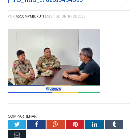
POR
ASCOMPMJURUTI
EM
24 DE JUNHO DE 2026
COMPARTILHAR:
Twitter
Facebook
Google+
Pinterest
LinkedIn
Tumblr
Email