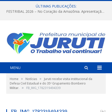
ÚLTIMAS PUBLICAÇÕES:
FESTRIBAL 2026 – No Coração da Amazônia. Apresentação da Munduruku.
MENU
»
»
Home
Notícias
Juruti recebe visita institucional da
Defesa Civil Estadual e do 35º Grupamento Bombeiro
»
Militar.
FB_IMG_1782319494339
FB_IMG_1782319494339
0