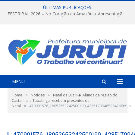
ÚLTIMAS PUBLICAÇÕES:
FESTRIBAL 2026 – No Coração da Amazônia. Apresentação da Munduruku.
MENU
»
»
Home
Notícias
Natal de Luz ✨🎄 Alunos da região do
Castanhal e Tabatinga recebem presentes de
»
Natal
470901576_18052653242500190_4285179946526476689_n
470901576_18052653242500190_42851799