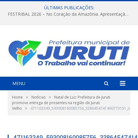
ÚLTIMAS PUBLICAÇÕES:
FESTRIBAL 2026 – No Coração da Amazônia. Apresentação da Munduruku.
MENU
»
»
Home
Notícias
Natal de Luz: Prefeitura de Juruti
promove entrega de presentes na região de Juruti
»
Velho
471163349_593008160085756_3386454741460773151_n
471163349_593008160085756_33864547414