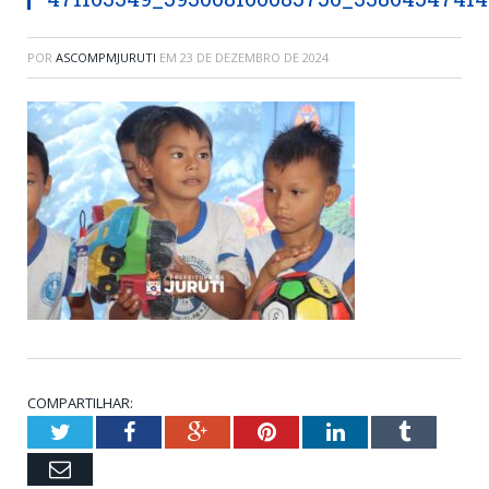
POR
ASCOMPMJURUTI
EM
23 DE DEZEMBRO DE 2024
COMPARTILHAR:
Twitter
Facebook
Google+
Pinterest
LinkedIn
Tumblr
Email