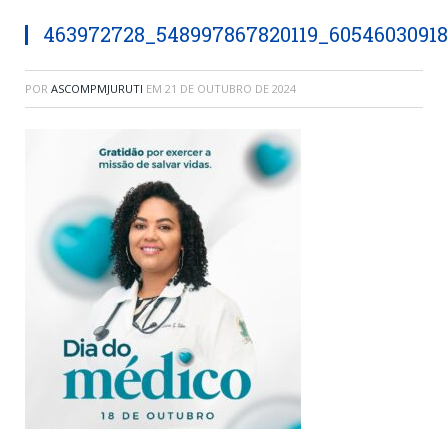
463972728_548997867820119_6054603091
POR
ASCOMPMJURUTI
EM
21 DE OUTUBRO DE 2024