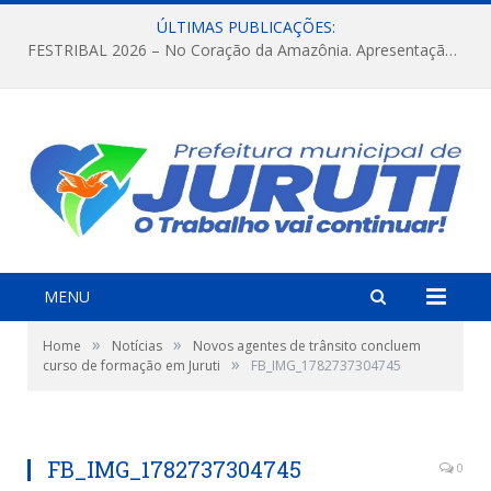
ÚLTIMAS PUBLICAÇÕES:
FESTRIBAL 2026 – No Coração da Amazônia. Apresentação da Munduruku.
MENU
»
»
Home
Notícias
Novos agentes de trânsito concluem
»
curso de formação em Juruti
FB_IMG_1782737304745
FB_IMG_1782737304745
0