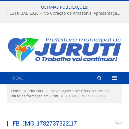
ÚLTIMAS PUBLICAÇÕES:
FESTRIBAL 2026 – No Coração da Amazônia. Apresentação da Munduruku.
MENU
»
»
Home
Notícias
Novos agentes de trânsito concluem
»
curso de formação em Juruti
FB_IMG_1782737322117
FB_IMG_1782737322117
0