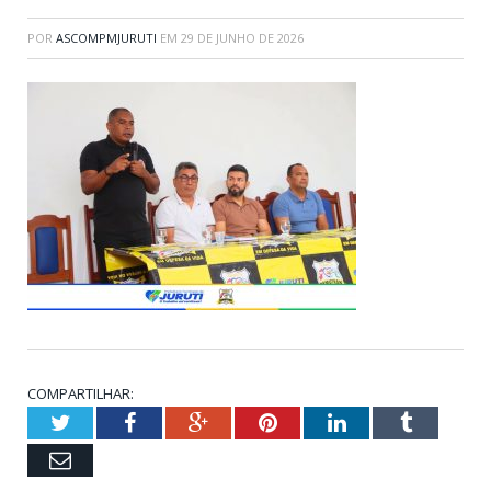
POR
ASCOMPMJURUTI
EM
29 DE JUNHO DE 2026
COMPARTILHAR:
Twitter
Facebook
Google+
Pinterest
LinkedIn
Tumblr
Email