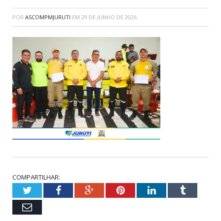
POR
ASCOMPMJURUTI
EM
29 DE JUNHO DE 2026
COMPARTILHAR:
Twitter
Facebook
Google+
Pinterest
LinkedIn
Tumblr
Email