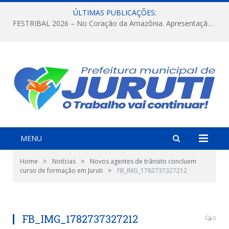
ÚLTIMAS PUBLICAÇÕES:
FESTRIBAL 2026 – No Coração da Amazônia. Apresentação da Munduruku.
MENU
»
»
Home
Notícias
Novos agentes de trânsito concluem
»
curso de formação em Juruti
FB_IMG_1782737327212
FB_IMG_1782737327212
0