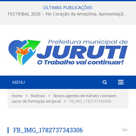
ÚLTIMAS PUBLICAÇÕES:
FESTRIBAL 2026 – No Coração da Amazônia. Apresentação da Munduruku.
MENU
»
»
Home
Notícias
Novos agentes de trânsito concluem
»
curso de formação em Juruti
FB_IMG_1782737343306
FB_IMG_1782737343306
0