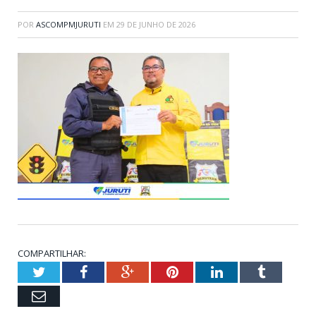
POR
ASCOMPMJURUTI
EM
29 DE JUNHO DE 2026
COMPARTILHAR:
Twitter
Facebook
Google+
Pinterest
LinkedIn
Tumblr
Email