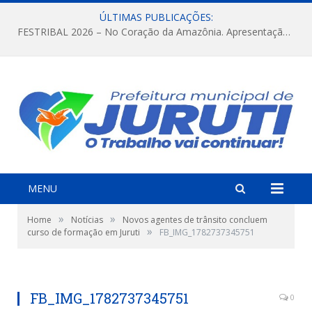
ÚLTIMAS PUBLICAÇÕES:
FESTRIBAL 2026 – No Coração da Amazônia. Apresentação da Munduruku.
MENU
»
»
Home
Notícias
Novos agentes de trânsito concluem
»
curso de formação em Juruti
FB_IMG_1782737345751
FB_IMG_1782737345751
0