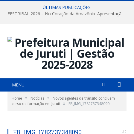
ÚLTIMAS PUBLICAÇÕES:
FESTRIBAL 2026 – No Coração da Amazônia. Apresentação da Munduruku.
MENU
»
»
Home
Notícias
Novos agentes de trânsito concluem
»
curso de formação em Juruti
FB_IMG_1782737348090
FB_IMG_1782737348090
0