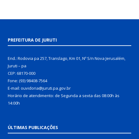
PREFEITURA DE JURUTI
End.: Rodovia pa 257, Translago, Km 01, Nº S/n Nova Jerusalém,
Juruti – pa
CEP: 68170-000
Fone: (93) 98408-7564
E-mail: ouvidoria@juruti.pa.gov.br
Horário de atendimento: de Segunda a sexta das 08:00h às
14:00h
ÚLTIMAS PUBLICAÇÕES