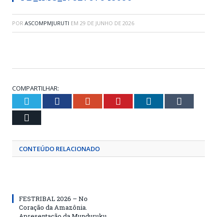
POR
ASCOMPMJURUTI
EM
29 DE JUNHO DE 2026
COMPARTILHAR:
Twitter
Facebook
Google+
Pinterest
LinkedIn
Tumblr
Email
CONTEÚDO RELACIONADO
FESTRIBAL 2026 – No
Coração da Amazônia.
Apresentação da Munduruku.