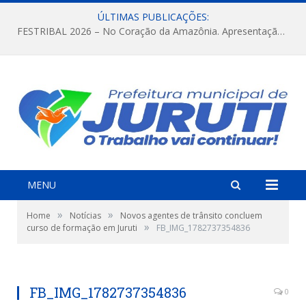
ÚLTIMAS PUBLICAÇÕES:
FESTRIBAL 2026 – No Coração da Amazônia. Apresentação da Munduruku.
MENU
»
»
Home
Notícias
Novos agentes de trânsito concluem
»
curso de formação em Juruti
FB_IMG_1782737354836
FB_IMG_1782737354836
0