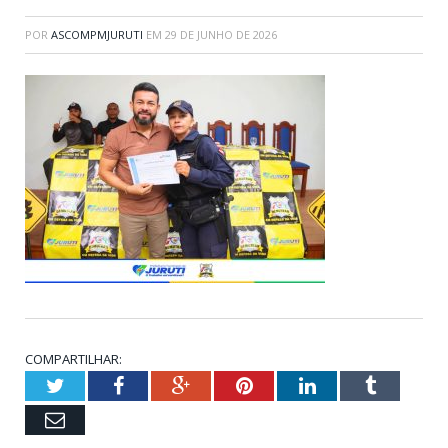
POR
ASCOMPMJURUTI
EM
29 DE JUNHO DE 2026
COMPARTILHAR:
Twitter
Facebook
Google+
Pinterest
LinkedIn
Tumblr
Email