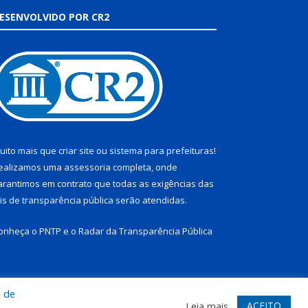
ESENVOLVIDO POR CR2
uito mais que
criar site
ou
sistema para prefeituras
!
ealizamos uma
assessoria
completa, onde
arantimos em contrato que todas as exigências das
eis de transparência pública
serão atendidas.
onheça o
PNTP
e o
Radar da Transparência Pública
a de
te
Acessar Área Administrativa
Acessar Webmail
ACEITO
Leia mais