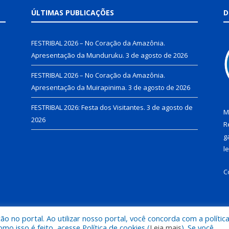
ÚLTIMAS PUBLICAÇÕES
D
FESTRIBAL 2026 – No Coração da Amazônia.
Apresentação da Munduruku.
3 de agosto de 2026
FESTRIBAL 2026 – No Coração da Amazônia.
Apresentação da Muirapinima.
3 de agosto de 2026
FESTRIBAL 2026: Festa dos Visitantes.
3 de agosto de
M
2026
R
g
l
C
 no portal. Ao utilizar nosso portal, você concorda com a polític
de Juruti.
Mapa do Si
 isso é feito, acesse Política de cookies (
Leia mais
). Se você