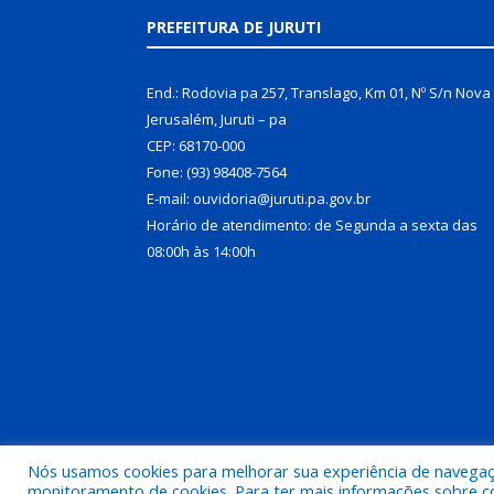
PREFEITURA DE JURUTI
End.: Rodovia pa 257, Translago, Km 01, Nº S/n Nova
Jerusalém, Juruti – pa
CEP: 68170-000
Fone: (93) 98408-7564
E-mail: ouvidoria@juruti.pa.gov.br
Horário de atendimento: de Segunda a sexta das
08:00h às 14:00h
Nós usamos cookies para melhorar sua experiência de navegação
Todos os direitos reservados a Prefeitura Municipal 
monitoramento de cookies. Para ter mais informações sobre como