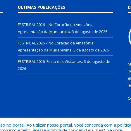
ÚLTIMAS PUBLICAÇÕES
D
FESTRIBAL 2026 – No Coração da Amazônia.
Apresentação da Munduruku.
3 de agosto de 2026
FESTRIBAL 2026 – No Coração da Amazônia.
Apresentação da Muirapinima.
3 de agosto de 2026
FESTRIBAL 2026: Festa dos Visitantes.
3 de agosto de
M
2026
R
g
l
C
 no portal. Ao utilizar nosso portal, você concorda com a polític
de Juruti.
Mapa do Si
 isso é feito, acesse Política de cookies (
Leia mais
). Se você