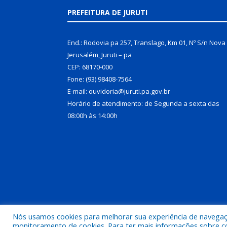
PREFEITURA DE JURUTI
End.: Rodovia pa 257, Translago, Km 01, Nº S/n Nova
Jerusalém, Juruti – pa
CEP: 68170-000
Fone: (93) 98408-7564
E-mail: ouvidoria@juruti.pa.gov.br
Horário de atendimento: de Segunda a sexta das
08:00h às 14:00h
Nós usamos cookies para melhorar sua experiência de navegação
Todos os direitos reservados a Prefeitura Municipal 
monitoramento de cookies. Para ter mais informações sobre como