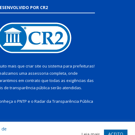
ESENVOLVIDO POR CR2
uito mais que
criar site
ou
sistema para prefeituras
!
ealizamos uma
assessoria
completa, onde
arantimos em contrato que todas as exigências das
eis de transparência pública
serão atendidas.
onheça o
PNTP
e o
Radar da Transparência Pública
a de
te
Acessar Área Administrativa
Acessar Webmail
ACEITO
Leia mais