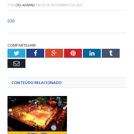
POR
CR2-ADMIN2
EM
29 DE NOVEMBRO DE 2021
030
COMPARTILHAR:
Twitter
Facebook
Google+
Pinterest
LinkedIn
Tumblr
Email
CONTEÚDO RELACIONADO